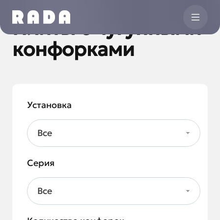
Плиты с чугунными
конфорками
Установка
Все
Серия
Все