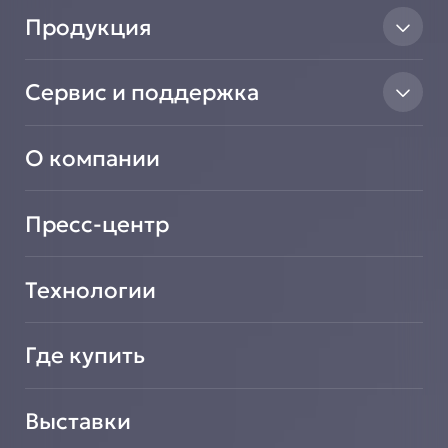
Продукция
Тепловое оборудование
Сервис и поддержка
Линии раздачи
Нейтральное оборудование
Найти авторизованный сервисный центр
Вентиляционное оборудование
О компании
Сообщить о неисправности оборудования
Транспортировочные решения
Зарегистрировать новое оборудование
Салат-Бары
Подать заявку на сотрудничество
Пресс-центр
Технологии
Где купить
Выставки