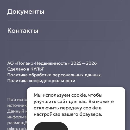
Документы
Контакты
АО «Полаир-Недвижимость» 2025—2026
Сделано в КУЛЬТ
Политика обработки персональных данных
Политика конфиденциальности
Мы используем
cookie
, чтобы
При использовании материалов с сайта ссылка на
улучшить сайт для вас. Вы можете
источник обязательна.
отключить передачу cookie в
Данный интернет-сайт носит исключительно
настройках вашего браузера.
информационный характер, и информация,
размещённая на нём, не является публичной
офертой, определяемой положениями ст. 437 ГК РФ.