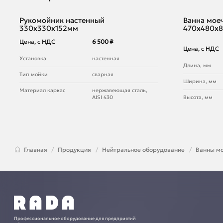
Рукомойник настенный
Ванна моеч
330х330х152мм
470х480х
Цена, с НДС
6 500 ₽
Цена, с НДС
Установка
настенная
Длина, мм
Тип мойки
сварная
Ширина, мм
Материал каркас
нержавеющая сталь,
AISI 430
Высота, мм
Главная
Продукция
Нейтральное оборудование
Ванны м
Профессиональное оборудование для предприятий