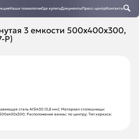
укция
Наши технологии
Где купить
Документы
Пресс-центр
Контакты
нутая 3 емкости 500х400х300,
7-Р)
авеющая сталь AISI430 (0,8 мм); Материал столешницы:
 500х400х300; Расположение ванны: по центру; Тип каркаса: