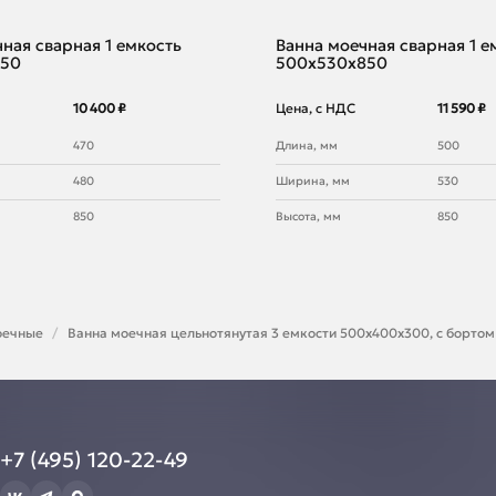
ная сварная 1 емкость
Ванна моечная сварная 1 е
850
500х530х850
10 400 ₽
Цена, с НДС
11 590 ₽
470
Длина, мм
500
480
Ширина, мм
530
850
Высота, мм
850
оечные
Ванна моечная цельнотянутая 3 емкости 500х400х300, с бортом 
+7 (495) 120-22-49