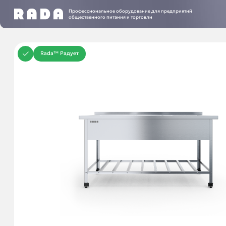
Профессиональное оборудование для предприятий
общественного питания и торговли
Rada™ Радует