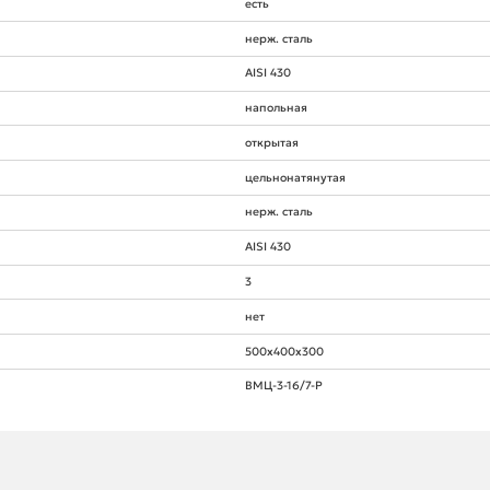
есть
нерж. сталь
AISI 430
напольная
открытая
цельнонатянутая
нерж. сталь
AISI 430
3
нет
500х400х300
ВМЦ-3-16/7-Р