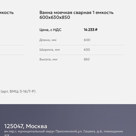
мкость
Ванна моечная сварная 1 емкость
600х630х850
Цена, с НДС
14 233 ₽
Длина, мм
600
Ширина, мм
630
Высота, мм
850
(арт. ВМЦ-3-16/7-Р)
125047, Москва
вн.тер.г. муниципальный округ Пресненский,ул. Гашека, д.6, помещение
XIX