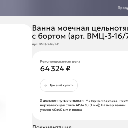
Прод
Ванна моечная цельнотя
с бортом (арт. ВМЦ-3-16/
Арт. ВМЦ-3-16/7-Р
Рекомендованная цена
64 324 ₽
Где ещё купить
3 цельнотянутые емкости; Материал каркаса: нерж
нержавеющая сталь AISI430 (1 мм); Размер ванны:
уголок 40х40 мм и полка
Документация