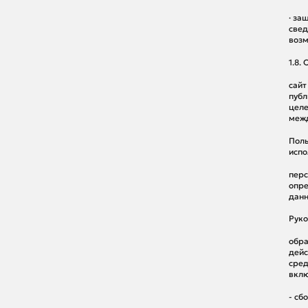
· за
свед
возм
1.8.
сайт
публ
целе
межд
Поль
испо
перс
опре
данн
Руко
обра
дейс
сред
вклю
- сб