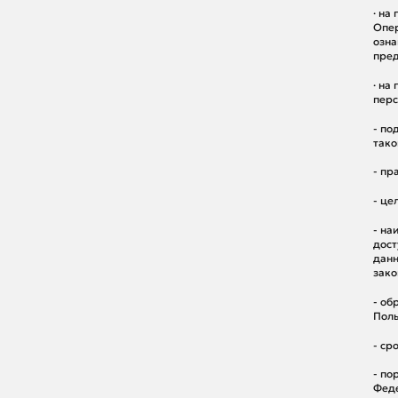
· на
Опер
озна
пред
· на
перс
- по
тако
- пр
- це
- на
дост
данн
зако
- об
Поль
- ср
- по
Фед