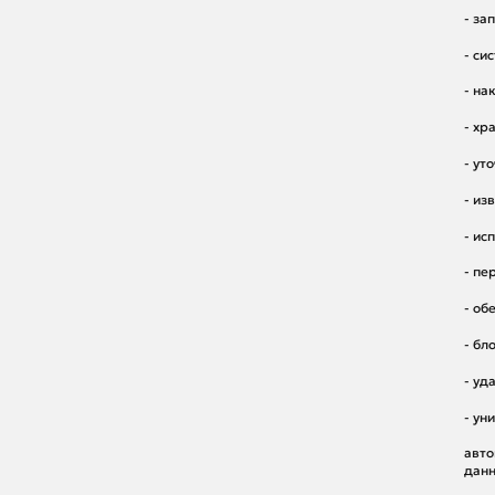
- за
- си
- на
- хр
- ут
- из
- ис
- пе
- об
- бл
- уд
- ун
авто
данн