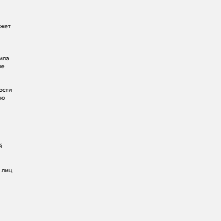
ожет
ила
ые
ости
ую
й
 лиц