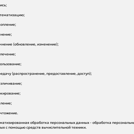
пись;
стематизацию;
копление;
анение;
очнение (обновление, изменение);
влечение;
пользование;
редачу (распространение, предоставление, доступ);
езличивание;
окирование;
аление;
ичтожение.
матизированная обработка персональных данных - обработка персональн
ых с помощью средств вычислительной техники.