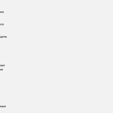
ямо
его
 цель
меют
ые
нных