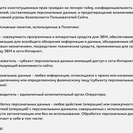
щита конституционных прав граждан на личную тайну, конфиденциальность
ений, составляющих персональные данные, и предотвращение возникнов
ожной угрозы безопасности Пользователей Сайта.
 Основные понятия, используемые в Политике:
 - совокупность программных и аппаратных средств для ЭВМ, обеспечива
икацию для всеобщего обозрения информации и данных, объединенных 
вым назначением, посредством технических средств, применяемых для с
у ЭВМ в сети Интернет;
зователь – субъект персональных данных имеющий доступ к сети Интернет
льзующий возможности сайта;
ональные данные - любая информация, относящаяся к прямо или косвенн
деленному или определяемому физическому лицу (субъекту персональных
ых);
водитель – единоличный исполнительный орган Оператора;
ботка персональных данных - любое действие (операция) или совокупност
твий (операций) с персональными данными, совершаемых с использовани
ств автоматизации или без их использования. Обработка персональных да
чает в себя в том числе:
ор;