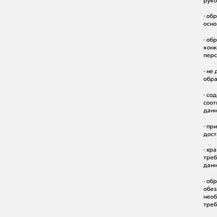
руко
· об
осно
· об
конк
перс
· не
обра
· со
соот
данн
· пр
дост
· хр
треб
данн
· об
обез
необ
треб