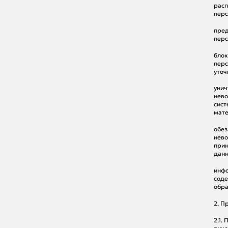
расп
перс
пред
перс
блок
перс
уточ
унич
нево
сист
мате
обез
нево
прин
данн
инфо
соде
обра
2. П
2.1.