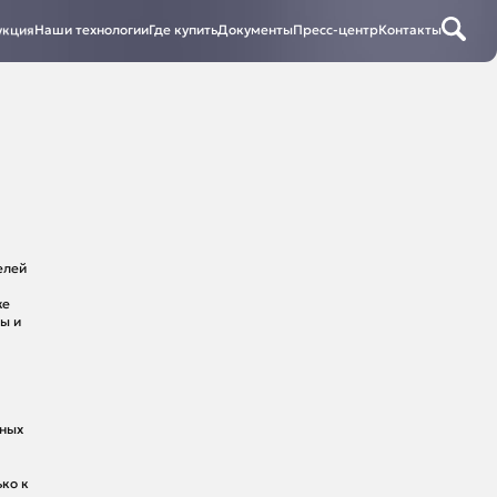
укция
Наши технологии
Где купить
Документы
Пресс-центр
Контакты
елей
же
ы и
ьных
ко к