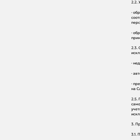
2.2.
· об
соот
перс
· об
прин
2.3.
искл
· не
· ав
· пр
на С
2.5.
само
учет
искл
3. П
3.1.