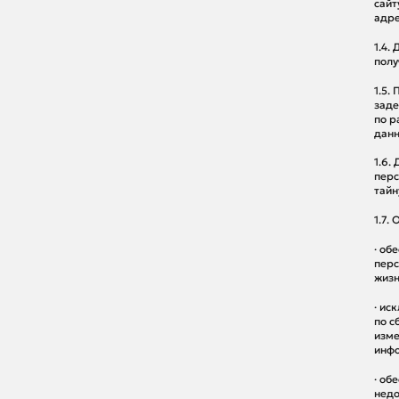
сайт
адре
1.4.
полу
1.5.
заде
по р
данн
1.6.
перс
тайн
1.7.
· об
перс
жизн
· ис
по с
изме
инфо
· об
недо