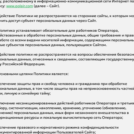
у, расположенному в информационно-коммуникационной сети Интернет по
су:
www.polair.com
(далее – Сайт).
 Действие Политики не распространяется на сторонние сайты, к которым м
чить доступ субъект персональных данных через Сайт.
 Политика устанавливает обязательные для работников Оператора,
йствованных в обработке персональных данных, общие требования и прав
аботе со всеми видами носителей информации, содержащими персональн
ые субъектов персональных данных, пользующихся Сайтом.
 Действие политики не распространяется на вопросы обеспечения безопасн
ональных данных, отнесенных к сведениям, составляющим государственн
у Российской Федерации.
 Основными целями Политики является:
еспечение защиты прав и свобод человека и гражданина при обработке
ональных данных, в том числе защиты прав на неприкосновенность частно
и, личную и семейную тайну;
ключение несанкционированных действий работников Оператора и третьих
бору, систематизации, накоплению, хранению, уточнению (обновлению,
нению) персональных данных, иных форм незаконного вмешательства в
рмационные ресурсы и локальную вычислительную сеть Оператора;
еспечение правового и нормативного режима конфиденциальности
кументированной информации Пользователей Сайта;