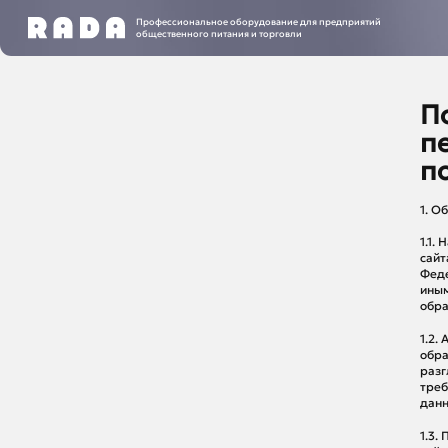
Профессиональное оборудование для предприятий
общественного питания и торговли
П
п
п
1. О
1.1.
сайт
Феде
иным
обра
1.2.
обра
разг
треб
данн
1.3.