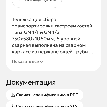
Тележка для сбора
транспортировки гастроемкостей
типа GN 1/1 и GN 1/2
750х580х1060мм, 6 уровней,
сварная выполнена на сварном
каркасе из нержавеющей трубы
AISI 304 (25×25 мм) и
Показать всё
предназначена для
транспортировки гастроемкостей
GN 1/1 и GN 1/2. Конструкция
Документация
включает две секции с шестью
уровнями направляющих,
Скачать спецификацию в PDF
оснащенных концевыми отгибами
для фиксации емкостей и
Скачать спецификацию в XLS