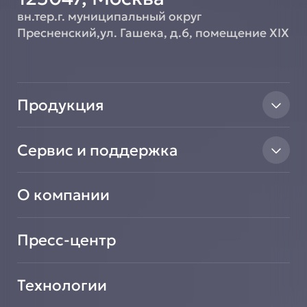
вн.тер.г. муниципальный округ
Пресненский,ул. Гашека, д.6, помещение XIX
Продукция
Тепловое оборудование
Сервис и поддержка
Линии раздачи
Нейтральное оборудование
Найти авторизованный сервисный центр
Вентиляционное оборудование
О компании
Сообщить о неисправности оборудования
Транспортировочные решения
Зарегистрировать новое оборудование
Салат-Бары
Подать заявку на сотрудничество
Пресс-центр
Технологии