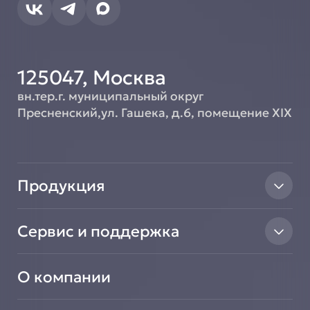
125047, Москва
вн.тер.г. муниципальный округ
Пресненский,ул. Гашека, д.6, помещение XIX
Продукция
Тепловое оборудование
Сервис и поддержка
Линии раздачи
Нейтральное оборудование
Найти авторизованный сервисный центр
Вентиляционное оборудование
О компании
Сообщить о неисправности оборудования
Транспортировочные решения
Зарегистрировать новое оборудование
Салат-Бары